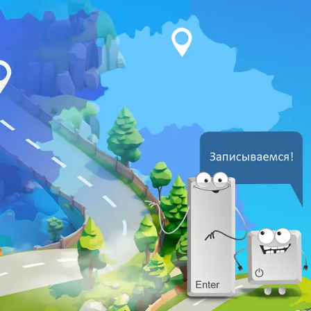
Наши победы
Новости
Контакты
Наши IT-площадки
info.brest@iteen.by
+375 (29) 649-22-24
+375 (33) 333-50-52
Свидетельство о государственной регистрации (файл PDF)
Устав общества (файл PDF)
Приложение 1 к Уставу (файл PDF)
Положение о подарочных сертификатах (файл PDF)
Карта сайта